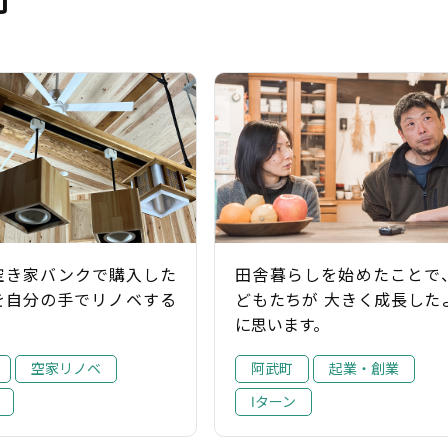
］空き家バンクで購入した
田舎暮らしを始めたことで
を自分の手でリノベする
どもたちが 大きく成長した
に思います。
空家リノベ
阿武町
起業・創業
Iターン