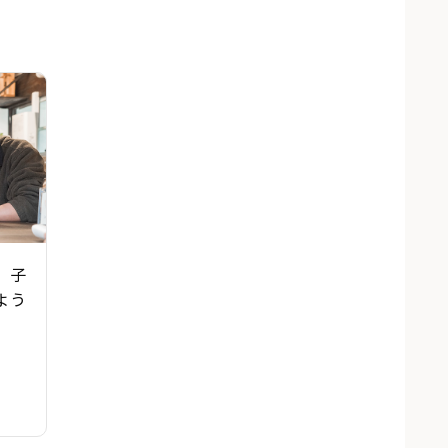
、子
よう