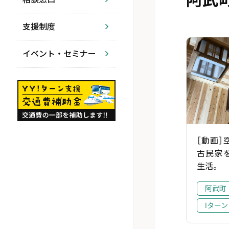
支援制度
イベント・セミナー
［動画
古民家
生活。
阿武町
Iターン