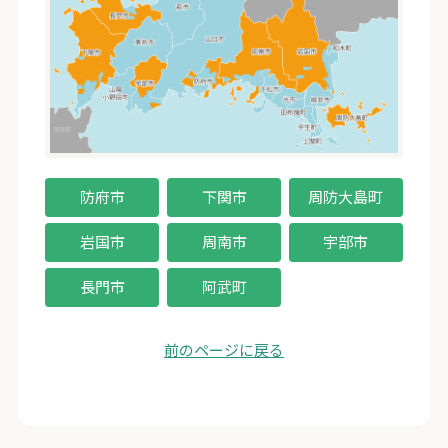
防府市
下関市
周防大島町
岩国市
周南市
宇部市
長門市
阿武町
前のページに戻る