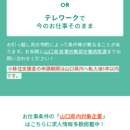
OR
テレワーク
で
今のお仕事そのまま
お引っ越し先の市町によって条件等が異なることがあ
ります。お気軽に
山口県 産業労働部労働政策課
までお
問い合わせください！
※移住支援金の申請期限は山口県内へ転入後1年以内
です。
お仕事条件の「
山口県内対象企業
」
はこちらに求人情報多数掲載中！